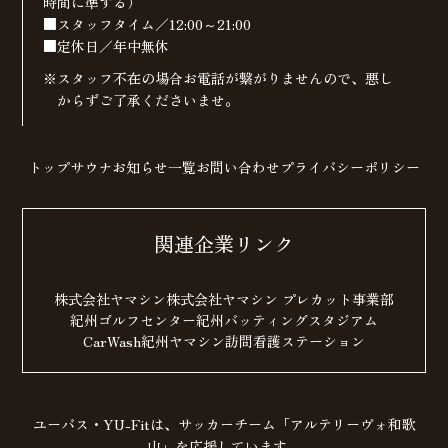
時間に準ずる）
■スタッフタイム／12:00～21:00
■定休日／年中無休
※スタッフ不在の場合お電話が繋がりませんので、
悪し
からずご了承くださいませ。
トップ
サウナ
お知らせ一覧
お問い合わせ
プライバシーポリシー
関連企業リンク
株式会社ヤマシン
株式会社ヤマシン プレカット事業部
紀州ゴルフセンター
紀州バッティングスタジアム
CarWash紀州
ヤマシン訪問看護ステーション
ユーバス・YU-Fitは、サッカーチーム「アルテリーヴォ和歌
山」を応援しています。