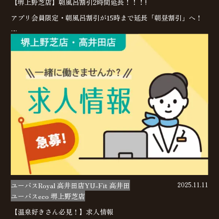
【堺上野芝店】朝風呂割引2時間延長！！！!
アプリ会員限定・朝風呂割引が15時まで延長「朝昼割引」へ！
…
ユーバスRoyal 高井田店
YU-Fit 高井田
2025.11.11
ユーバスeco 堺上野芝店
【温泉好きさん必見！】求人情報